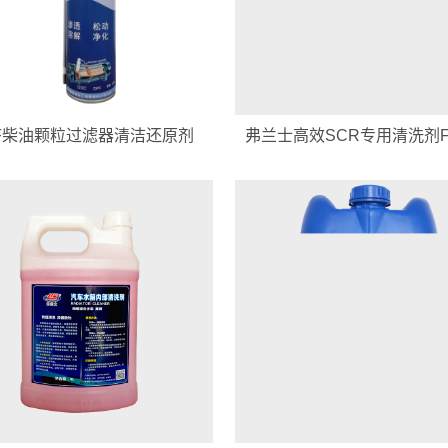
F柴油颗粒过滤器清洁还原剂
弗兰士高效SCR专用清洗剂FS