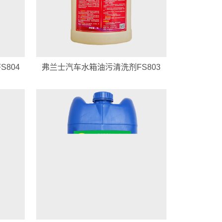
804
弗兰士汽车水箱油污清洗剂FS803