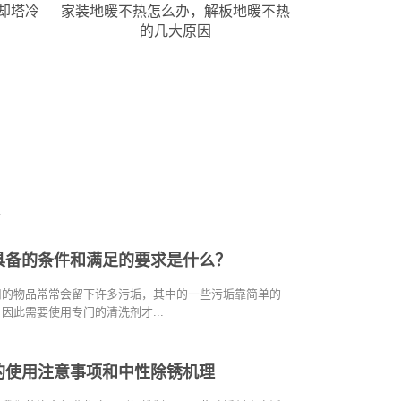
解板地暖不热
外墙清洗不再愁，除黄除尘去污好帮
手把手
因
手
具备的条件和满足的要求是什么？
用的物品常常会留下许多污垢，其中的一些污垢靠简单的
因此需要使用专门的清洗剂才...
的使用注意事项和中性除锈机理