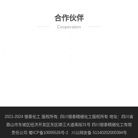
合作伙伴
Cooperation
银泰案例
联系银泰
2021-2024 银泰化工 版权所有; 四川银泰精细化工版权所有 地址：四川省
眉山市东坡区经济开发区东区顺江大道南段31号 四川银泰精细化工有限
责任公司
蜀ICP备10005526号-2
川公网安备 51140202000394号