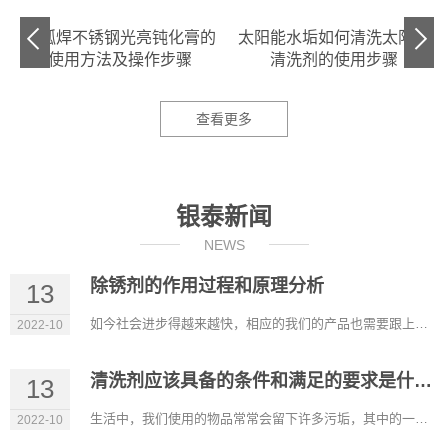
翅
氩弧焊不锈钢光亮钝化膏的
太阳能水垢如何清洗太阳能
心
使用方法及操作步骤
清洗剂的使用步骤
查看更多
银泰新闻
NEWS
除锈剂的作用过程和原理分析
13
如今社会进步得越来越快，相应的我们的产品也需要跟上进步的步伐。除锈剂的出现帮助我们解决了大多数钢铁制品生锈...
2022-10
清洗剂应该具备的条件和满足的要求是什么？
13
生活中，我们使用的物品常常会留下许多污垢，其中的一些污垢靠简单的清洗是洗不掉的。因此需要使用专门的清洗剂才...
2022-10