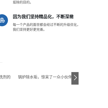
垢除的目的。
因为我们坚持精品化，不断深凿
每一个产品的面世都会经过不断的升级优化，
我们坚持更好更完善。
家装地暖不热怎么办，解板地暖不热
外墙清洗不再愁，除
的几大原因
手