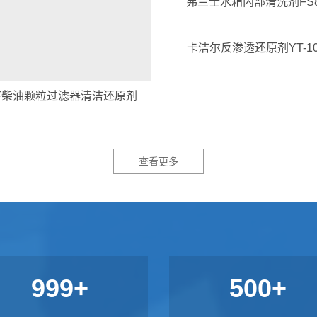
弗兰士水箱内部清洗剂FS8
卡洁尔反渗透还原剂YT-10
F柴油颗粒过滤器清洁还原剂
查看更多
999+
500+