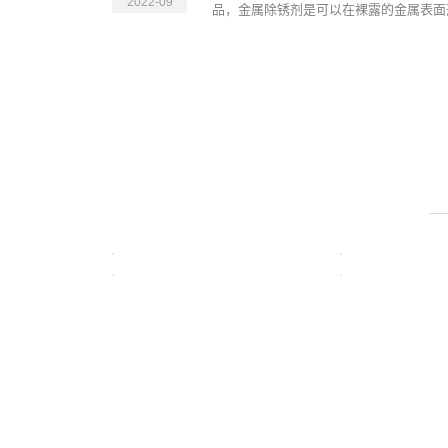
2022-09
品，金属除锈剂是可以在裸露的金属表面形
银泰案例