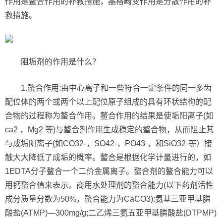
作用是鳌合作用的补救措施，晶格畸变作用是分散作用的补
救措施。
阻垢剂的作用是什么？
1.螯合作用:由中心离子和一些符合一定条件的同一多齿
配位体的两个或两个以上配位原子组成的具有环状结构的配
合物的过程称为螯合作用。鳌合作用的结果是使垢阳离子(如
ca2 ，Mg2 等)与螯合剂作用生成稳定的螯合物，从而阻止其
与成垢阴离子(如CO32-，SO42-，PO43-，和SiO32-等）接
触大大降低了成垢的概率。螯合是根据化学计量进行的，如
1EDTA分子鳌合一个二价金属离子。螯合剂的鳌合能力可以
用钙螯合值来表示。商用水处理剂的螯合能力(以下药剂活性
成分质量分数为50%，螯合能力为CaCO3):氨基三亚甲基膦
酸盐(ATMP)—300mg/g;二乙烯三氨五亚甲基膦酸盐(DTPMP)