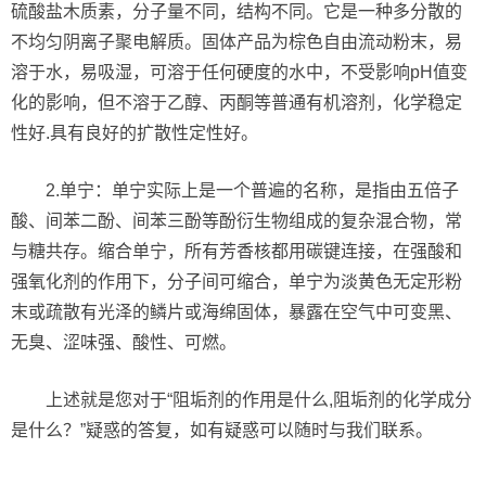
硫酸盐木质素，分子量不同，结构不同。它是一种多分散的
不均匀阴离子聚电解质。固体产品为棕色自由流动粉末，易
溶于水，易吸湿，可溶于任何硬度的水中，不受影响pH值变
化的影响，但不溶于乙醇、丙酮等普通有机溶剂，化学稳定
性好.具有良好的扩散性定性好。
2.单宁：单宁实际上是一个普遍的名称，是指由五倍子
酸、间苯二酚、间苯三酚等酚衍生物组成的复杂混合物，常
与糖共存。
缩合单宁，所有芳香核都用碳键连接，在强酸和
强氧化剂的作用下，分子间可缩合，单宁为淡黄色无定形粉
末或疏散有光泽的鳞片或海绵固体，暴露在空气中可变黑、
无臭、涩味强、酸性、可燃。
上述就是您对于“阻垢剂的作用是什么,阻垢剂的化学成分
是什么？”疑惑的答复，如有疑惑可以随时与我们联系。