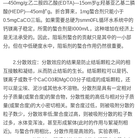
—450mg/g;乙二胺四乙酸(EDTA)—15om岁g;羟基亚乙基二膦
酸(HEDP)—45om扩g。折合算来，1mg螯合剂只能小于
0.5mgCaCO三垢。如果需要总硬为smm0FL循环水系统中的
钙镁离子稳定，所需的螯合剂是l000m/L，这种增加在经济上
是无法承受的。因此，阻垢剂螯合的贡献只是其中的一小部
分。但在中低硬度水中，阻垢剂的螯合作用仍然很重要。
2.分散效应：分散效应的结果是防止结垢颗粒之间的相
互接触和凝结，从而防止结垢的生长。结垢颗粒可以是钙、
镁离子或数千个CaCO3和MgCO3分子组成的成垢颗粒，还
可以是尘埃、泥沙或其他水不溶物。分散剂是具有一定相对
分子质量(或聚合度)的聚合物，分散性能的高低与相对分子质
量(或聚合度)的大小密切相关。聚合度过低，则被吸附分散的
粒子数少，分散效率低;聚合度过高，则被吸附分散的粒子数
过多，水体变浑浊，甚至形成絮体(此时的作用与絮凝剂相
近)。与螯合作用相比，分散作用是高效的。实验表明，