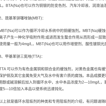
g/L。BTA(Na)也可以作为铜银的防变色剂、汽车冷却液、润滑油
2、巯基苯骈噻唑钠(MBT)：
MBT(Na)可以作为循环冷却水系统中的铜缓蚀剂。MBT(Na
离子产生一种化学吸附作用;或进而发生螯合作用从而形成一层
使用量一般为4mg/L，MBT(Na)也可以用作增塑剂、酸性镀铜
3、甲基苯骈三氮唑(TTA)：
TTA 可以作为有色金属铜和铜合金的缓蚀剂，对黑色金属也有缓
保护铜及其它金属免受大气及水中有害介质的腐蚀。本品成膜更
A用醇或碱溶解后加入到循环水中，水中本品浓度为2—10mg/
度5—10倍加入本品以使系统迅速钝化。
以上就是循环水阻垢剂的种类和专用阻垢剂的介绍，有问题请随