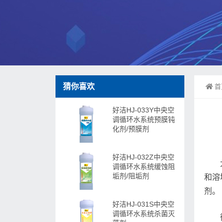
猜你喜欢
首
好洁HJ-033Y中央空
调循环水系统预膜钝
化剂/预膜剂
好洁HJ-032Z中央空
调循环水系统缓蚀阻
垢剂/阻垢剂
和溶
剂。
好洁HJ-031S中央空
调循环水系统杀菌灭