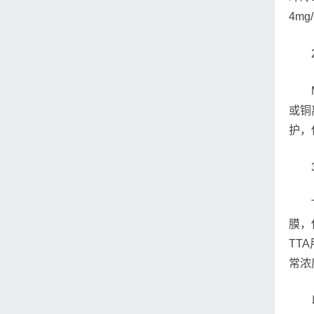
4m
或铜
护，
膜，
TT
常浓