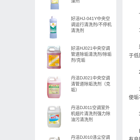
藻剂
好洁HJ-041Y中央空
调运行清洗剂/不停机
清洗剂
好洁HJ021中央空调
管道除垢清洗剂/除垢
于低
剂/克垢
丹洁DJ021中央空调
清管道除垢洗剂（克
垢）
使垢
丹洁DJ011空调室外
机翅片清洗剂强力除
油污清洗剂
丹洁DJ010涤尘空调
有良