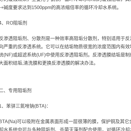
2++碱度要求达到1500ppm的高浓缩倍率的循环冷却水系统。
4、RO阻垢剂
反渗透阻垢剂、分散剂是一种效率高阻垢分散剂，特别适用于反
向严重的反渗透系统。它可以在结垢物质很宽的浓度范围内有效地
统(NF)或超滤系统(UF)中使用反渗透阻垢剂。反渗透膜结垢是
大面积结垢,清洗膜和更换反渗透膜的解决办法。
二、专用阻垢剂
1、苯骈三氮唑钠(BTA)：
BTA(Na)可以吸附在金属表面形成一层很薄的膜，保护铜及其它金
却水系统中可与多种阻垢剂、杀菌灭藻剂配合使用，对循环冷却