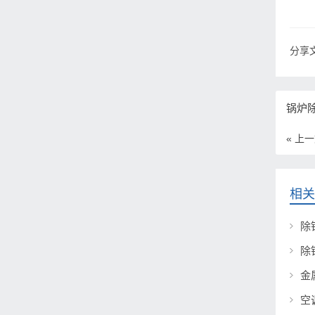
分享文
锅炉
« 上
相关
除
除
金
空