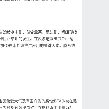
渗透给水中钡、锶含量高，硫酸钡、硫酸锶结
阻止结垢的发生。在反渗透系统(RO)、纳
制约RO在水处理推广应用的关键因素。膜系统
属免受大气及有害介质的腐蚀;BTA(Na)在循
水系统缓蚀效果良好，在循环水中用量为2-