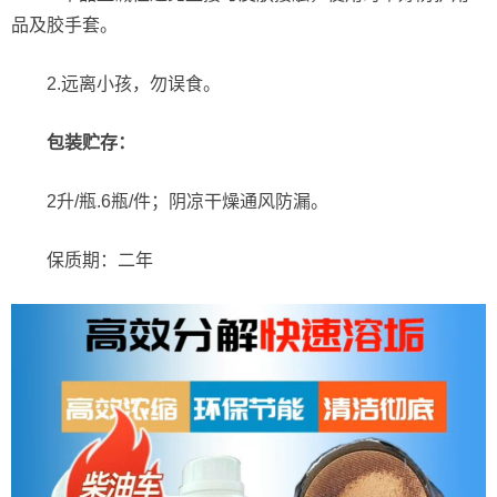
品及胶手套。
2.远离小孩，勿误食。
包装贮存：
2升/瓶.6瓶/件；阴凉干燥通风防漏。
保质期：二年
视
频
播
放
器