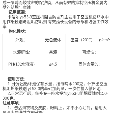
成一层薄而较致密的保护膜，从而有效的抑制空压机金属内
壁的结垢与腐蚀
适用范围：
卡洁尔yt-53-3空压机阻垢防垢剂主要用于空压机循环水中
用作缓蚀剂与阻垢防垢剂.有效延长设备的寿命和增强工作效
率
物化性状：
外观：
无色液体
密度（20℃），g/cm³:
水溶解性:
易溶
可燃性：
PH(1%水溶液):
≤4.5
固体含量%：
使用方法：
1. 计算出循环池保有水量，按每吨水200克，计算出空压
机阻垢缓蚀剂 yt-53-3的基础加药量，一次性投入循环池.
2.正常运行后，每补充一吨水投加yt-53-3阻垢缓蚀剂150-
300克。
注意事项：
1、勿沾到衣物及皮肤，眼睛上，如不小心沾到，请用大
量清水冲洗并立即就医；