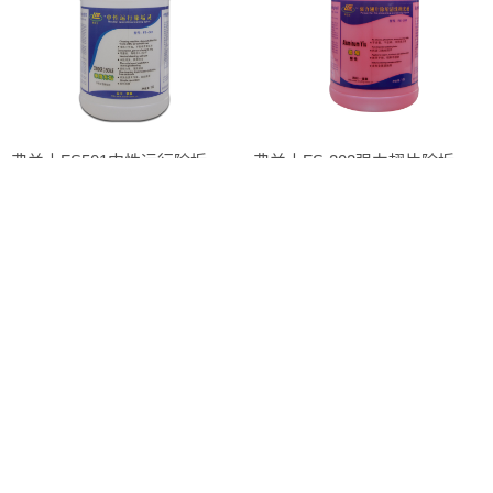
弗兰士FS501中性运行除垢灵（神鹰克垢）
弗兰士FS-202强力翅片除垢清洗＆抛光剂（铝耀）
弗兰士fs502超强彩码除垢清洗剂（克垢丹）中央空调铜管冷凝器清洗剂
弗兰士fs201中央空调翅片风机盘管清洗剂空调翅片清洗抛光清洗剂除垢除尘清洗剂