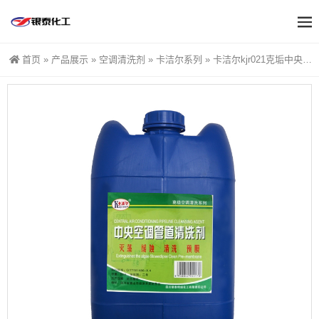
首页
»
产品展示
»
空调清洗剂
»
卡洁尔系列
»
卡洁尔kjr021克垢中央空调管道除垢剂换热器冷凝器清洗剂