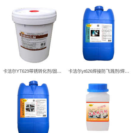
卡洁尔YT629带锈转化剂/固锈剂/防锈底漆
卡洁尔yt626焊接防飞溅剂/焊渣清除剂