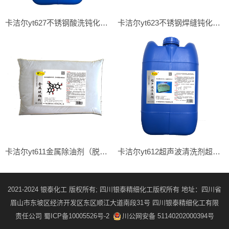
卡洁尔yt627不锈钢酸洗钝化液/酸洗液
卡洁尔yt623不锈钢焊缝钝化剂钢酸洗钝化膏酸洗膏
卡洁尔yt611金属除油剂（脱脂剂）除油粉
卡洁尔yt612超声波清洗剂超声波除油剂
2021-2024 银泰化工 版权所有; 四川银泰精细化工版权所有 地址：四川省
眉山市东坡区经济开发区东区顺江大道南段31号 四川银泰精细化工有限
责任公司
蜀ICP备10005526号-2
川公网安备 51140202000394号