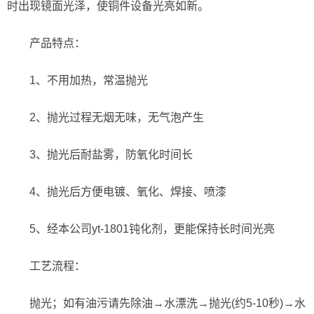
时出现镜面光泽，使铜件设备光亮如新。
产品特点：
1、不用加热，常温抛光
2、抛光过程无烟无味，无气泡产生
3、抛光后耐盐雾，防氧化时间长
4、抛光后方便电镀、氧化、焊接、喷漆
5、经本公司yt-1801钝化剂，更能保持长时间光亮
工艺流程：
抛光；如有油污请先除油→水漂洗→抛光(约5-10秒)→水