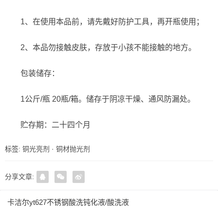
1、在使用本品前，请先戴好防护工具，再开瓶使用；
2、本品勿接触皮肤，存放于小孩不能接触的地方。
包装储存：
1公斤/瓶 20瓶/箱。储存于阴凉干燥、通风防漏处。
贮存期：二十四个月
标签:
铜光亮剂
·
铜材抛光剂
分享文章:
卡洁尔yt627不锈钢酸洗钝化液/酸洗液